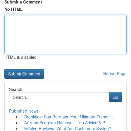
Submit a Comment
No HTML
HTML is disabled
Report Page
Search
Go
Published News
1
Brookfield Spa Retreats: Your Ultimate Tranqui...
1
Arizona Scorpion Removal : Top Advice & P...
1
Mitolyn Reviews: What Are Customers Saying?