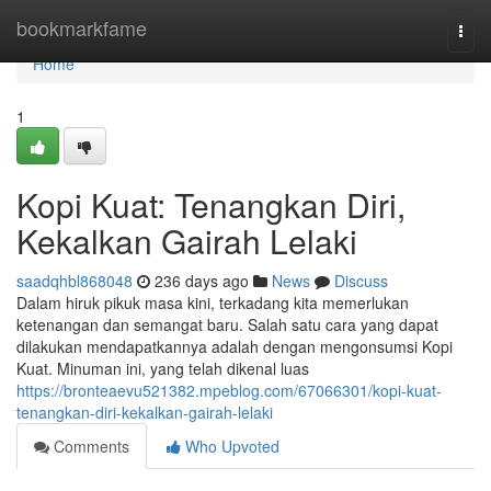
Home
bookmarkfame
Togg
navi
Home
1
Kopi Kuat: Tenangkan Diri,
Kekalkan Gairah Lelaki
saadqhbl868048
236 days ago
News
Discuss
Dalam hiruk pikuk masa kini, terkadang kita memerlukan
ketenangan dan semangat baru. Salah satu cara yang dapat
dilakukan mendapatkannya adalah dengan mengonsumsi Kopi
Kuat. Minuman ini, yang telah dikenal luas
https://bronteaevu521382.mpeblog.com/67066301/kopi-kuat-
tenangkan-diri-kekalkan-gairah-lelaki
Comments
Who Upvoted