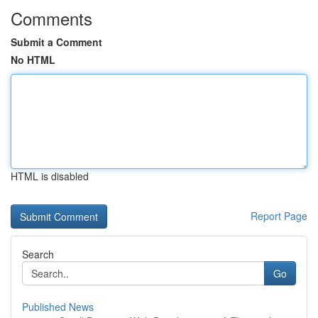
Comments
Submit a Comment
No HTML
HTML is disabled
Report Page
Search
Go
Published News