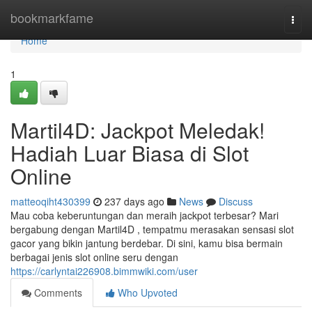
Home
bookmarkfame
Togg
navi
Home
1
Martil4D: Jackpot Meledak!
Hadiah Luar Biasa di Slot
Online
matteoqiht430399
237 days ago
News
Discuss
Mau coba keberuntungan dan meraih jackpot terbesar? Mari
bergabung dengan Martil4D , tempatmu merasakan sensasi slot
gacor yang bikin jantung berdebar. Di sini, kamu bisa bermain
berbagai jenis slot online seru dengan
https://carlyntai226908.bimmwiki.com/user
Comments
Who Upvoted