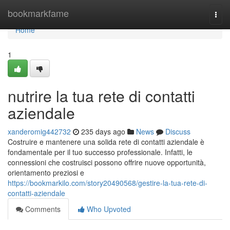
Home
bookmarkfame
Togg
navi
Home
1
nutrire la tua rete di contatti
aziendale
xanderomig442732
235 days ago
News
Discuss
Costruire e mantenere una solida rete di contatti aziendale è
fondamentale per il tuo successo professionale. Infatti, le
connessioni che costruisci possono offrire nuove opportunità,
orientamento preziosi e
https://bookmarkilo.com/story20490568/gestire-la-tua-rete-di-
contatti-aziendale
Comments
Who Upvoted