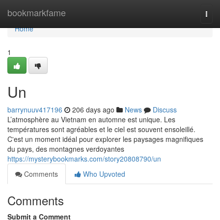
Home
bookmarkfame
Togg
navi
Home
1
Un
barrynuuv417196
206 days ago
News
Discuss
L’atmosphère au Vietnam en automne est unique. Les
températures sont agréables et le ciel est souvent ensoleillé.
C'est un moment idéal pour explorer les paysages magnifiques
du pays, des montagnes verdoyantes
https://mysterybookmarks.com/story20808790/un
Comments
Who Upvoted
Comments
Submit a Comment