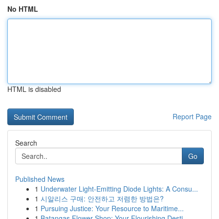
No HTML
HTML is disabled
Report Page
Search
Go
Published News
1
Underwater Light-Emitting Diode Lights: A Consu...
1
시알리스 구매: 안전하고 저렴한 방법은?
1
Pursuing Justice: Your Resource to Maritime...
1
Batangas Flower Shop: Your Flourishing Desti...