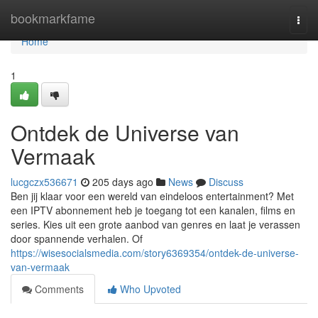
Home
bookmarkfame
Togg
navi
Home
1
Ontdek de Universe van
Vermaak
lucgczx536671
205 days ago
News
Discuss
Ben jij klaar voor een wereld van eindeloos entertainment? Met
een IPTV abonnement heb je toegang tot een kanalen, films en
series. Kies uit een grote aanbod van genres en laat je verassen
door spannende verhalen. Of
https://wisesocialsmedia.com/story6369354/ontdek-de-universe-
van-vermaak
Comments
Who Upvoted