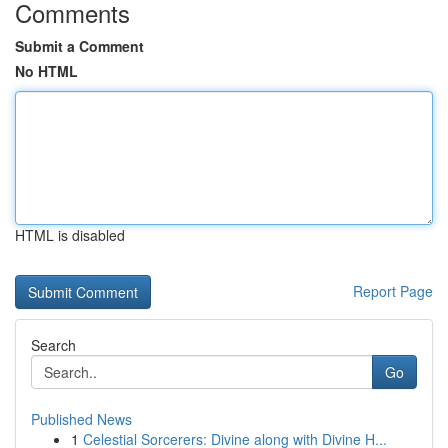
Comments
Submit a Comment
No HTML
HTML is disabled
Report Page
Search
Go
Published News
1
Celestial Sorcerers: Divine along with Divine H...