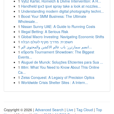
1
Vybz Kartel, Romeich & Divine Intervention: A H...
1
Handheld ipx3 ipx4 spray take a look at nozzles...
1
Understanding modern digital photography techni...
1
Boost Your SMM Business: The Ultimate
Wholesale...
1
Nissan Sunny UAE: A Guide to Running Costs
1
Illegal Betting: A Serious Risk
1
Global Macro Investing: Navigating Economic Shifts
1
חשפנית: מדריך מקיף לעולם הבלוז
1
انضم سمارترز: باب عالم الاكشن والمحتوى الم...
1
eSports Tournament Showdown: The Biggest
Events...
1
Aluguel de Munck: Soluções Eficientes para Sua ...
1
88m: What You Need to Know About This Online
Ca...
1
Zeiss Conquest: A Legacy of Precision Optics
1
Worldwide Crisis Shelter Sites : A Intern...
Copyright © 2026 |
Advanced Search
|
Live
|
Tag Cloud
|
Top