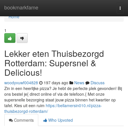
Home
bookmarkfame
Togg
navi
Home
1
Lekker eten Thuisbezorgd
Rotterdam: Supersnel &
Delicious!
woodyvuwf004828
197 days ago
News
Discuss
Zin in een heerlijke pizza? Je hebt de perfecte plek gevonden! Bij
ons bestel je{ direct online of via de telefoon.{ Met onze
supersnelle bezorging staat jouw pizza binnen het kwartier op
tafel. Kies uit een ruim
https://bellamersin010.nl/pizza-
thuisbezorgd-rotterdam/
Comments
Who Upvoted