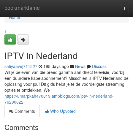
Home
bookmarkfame
Togg
navi
Home
1
IPTV in Nederland
safiyaavej711527
195 days ago
News
Discuss
Wil je beleven van die breed gamma aan direct televisie, voorbij
een duurdere kabelabonnement? Misschien is IPTV Nederland de
oplossing voor jou! Dit gids helpt je te de voordeligste streaming
opties te ontdekken. We
https://umarpkah470819.ampblogs.com/iptv-in-nederland-
76280622
Comments
Who Upvoted
Comments