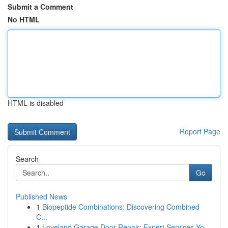
Submit a Comment
No HTML
HTML is disabled
Report Page
Search
Go
Published News
1
Biopeptide Combinations: Discovering Combined
C...
1
Loveland Garage Door Repair: Expert Services Yo...