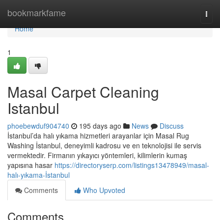
Home
bookmarkfame
Togg
navi
Home
1
Masal Carpet Cleaning
Istanbul
phoebewduf904740
195 days ago
News
Discuss
İstanbul’da halı yıkama hizmetleri arayanlar için Masal Rug
Washing İstanbul, deneyimli kadrosu ve en teknolojisi ile servis
vermektedir. Firmanın yıkayıcı yöntemleri, kilimlerin kumaş
yapısına hasar
https://directoryserp.com/listings13478949/masal-
halı-yıkama-İstanbul
Comments
Who Upvoted
Comments