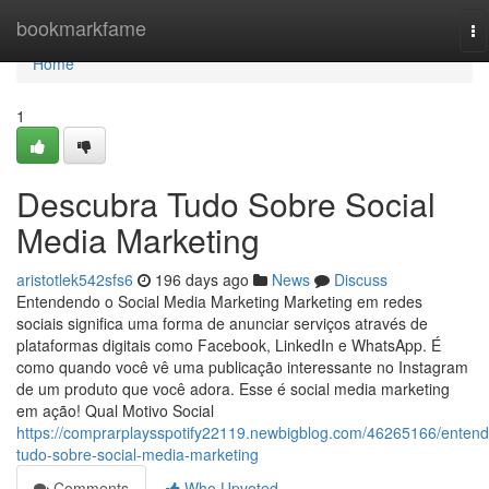
Home
bookmarkfame
To
na
Home
1
Descubra Tudo Sobre Social
Media Marketing
aristotlek542sfs6
196 days ago
News
Discuss
Entendendo o Social Media Marketing Marketing em redes
sociais significa uma forma de anunciar serviços através de
plataformas digitais como Facebook, LinkedIn e WhatsApp. É
como quando você vê uma publicação interessante no Instagram
de um produto que você adora. Esse é social media marketing
em ação! Qual Motivo Social
https://comprarplaysspotify22119.newbigblog.com/46265166/entend
tudo-sobre-social-media-marketing
Comments
Who Upvoted