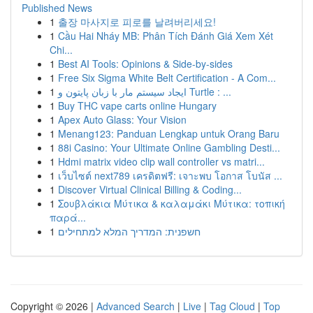
Published News
1
출장 마사지로 피로를 날려버리세요!
1
Cầu Hai Nháy MB: Phân Tích Đánh Giá Xem Xét
Chi...
1
Best AI Tools: Opinions & Side-by-sides
1
Free Six Sigma White Belt Certification - A Com...
1
ایجاد سیستم مار با زبان پایتون و Turtle : ...
1
Buy THC vape carts online Hungary
1
Apex Auto Glass: Your Vision
1
Menang123: Panduan Lengkap untuk Orang Baru
1
88i Casino: Your Ultimate Online Gambling Desti...
1
Hdmi matrix video clip wall controller vs matri...
1
เว็บไซต์ next789 เครดิตฟรี: เจาะพบ โอกาส โบนัส ...
1
Discover Virtual Clinical Billing & Coding...
1
Σουβλάκια Μύτικα & καλαμάκι Μύτικα: τοπική
παρά...
1
חשפנית: המדריך המלא למתחילים
Copyright © 2026 |
Advanced Search
|
Live
|
Tag Cloud
|
Top