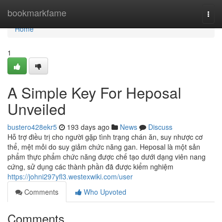
Home
bookmarkfame
Togg
navi
Home
1
A Simple Key For Heposal
Unveiled
bustero428ekr5
193 days ago
News
Discuss
Hỗ trợ điều trị cho người gặp tình trạng chán ăn, suy nhược cơ
thể, mệt mỏi do suy giảm chức năng gan. Heposal là một sản
phẩm thực phẩm chức năng được chế tạo dưới dạng viên nang
cứng, sử dụng các thành phần đã được kiểm nghiệm
https://johni297yfl3.westexwiki.com/user
Comments
Who Upvoted
Comments