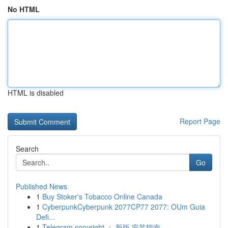
No HTML
HTML is disabled
Report Page
Search
Go
Published News
1
Buy Stoker's Tobacco Online Canada
1
CyberpunkCyberpunk 2077CP77 2077: OUm Guia
Defi...
1
Telegram copyright ： 新版 安装指南