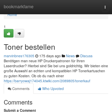
Home
bookmarkfame
Togg
navi
Home
1
Toner bestellen
marvinbnes176305
175 days ago
News
Discuss
Benötigen man neue HP Druckerpatronen für Ihren
Laserdrucker? Hierbei sind Sie bei uns goldrichtig. Wir bieten eine
große Auswahl an echten und kompatiblen HP Tonerkartuschen
zu guten Kosten. Ob ob du nach einer
https://barryowaj174045.ktwiki.com/2089805/tonerkauf
Comments
Who Upvoted
Comments
Submit a Comment