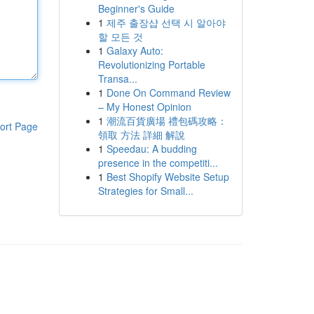
Beginner's Guide
1
제주 출장샵 선택 시 알아야
할 모든 것
1
Galaxy Auto:
Revolutionizing Portable
Transa...
1
Done On Command Review
– My Honest Opinion
1
潮流百貨廣場 禮包碼攻略：
ort Page
領取 方法 詳細 解說
1
Speedau: A budding
presence in the competiti...
1
Best Shopify Website Setup
Strategies for Small...