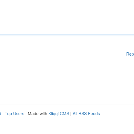
Rep
d
|
Top Users
| Made with
Kliqqi CMS
|
All RSS Feeds