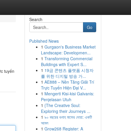
Search
Go
Published News
1
Gurgaon's Business Market
Landscape: Developmen...
1
Transforming Commercial
Buildings with Expert S...
1
19금 콘텐츠 플랫폼 시청자
ực tuyến
를 위한 디지털 방송 가...
1
AE888 – Nền Tảng Giải Trí
Trực Tuyến Hiện Đại V...
1
Mengerti Kisi-kisi Galvanis:
Penjelasan Utuh
1
{The Creative Soul:
Exploring their Journeys ...
1
৯০ বছরের গুনাহ মাফের দোয়া: একটি
আমল
1
Grow268 Register: A