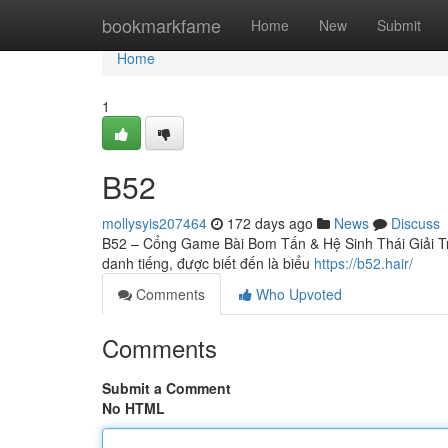
Home
bookmarkfame
Home
New
Submit
Home
1
B52
mollysyis207464
172 days ago
News
Discuss
B52 – Cổng Game Bài Bom Tấn & Hệ Sinh Thái Giải Trí Đ
danh tiếng, được biết đến là biểu
https://b52.hair/
Comments
Who Upvoted
Comments
Submit a Comment
No HTML