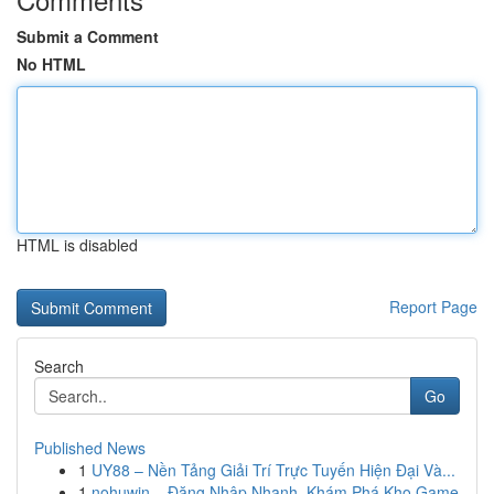
Submit a Comment
No HTML
HTML is disabled
Report Page
Search
Go
Published News
1
UY88 – Nền Tảng Giải Trí Trực Tuyến Hiện Đại Và...
1
nohuwin – Đăng Nhập Nhanh, Khám Phá Kho Game