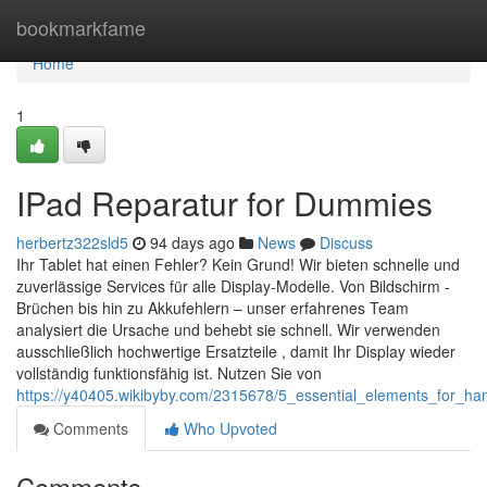
Home
bookmarkfame
Home
1
IPad Reparatur for Dummies
herbertz322sld5
94 days ago
News
Discuss
Ihr Tablet hat einen Fehler? Kein Grund! Wir bieten schnelle und
zuverlässige Services für alle Display-Modelle. Von Bildschirm -
Brüchen bis hin zu Akkufehlern – unser erfahrenes Team
analysiert die Ursache und behebt sie schnell. Wir verwenden
ausschließlich hochwertige Ersatzteile , damit Ihr Display wieder
vollständig funktionsfähig ist. Nutzen Sie von
https://y40405.wikibyby.com/2315678/5_essential_elements_for_ha
Comments
Who Upvoted
Comments