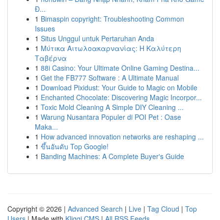
Đ...
1
Bimaspin copyright: Troubleshooting Common
Issues
1
Situs Unggul untuk Pertaruhan Anda
1
Μύτικα Αιτωλοακαρνανίας: Η Καλύτερη
Ταβέρνα
1
88i Casino: Your Ultimate Online Gaming Destina...
1
Get the FB777 Software : A Ultimate Manual
1
Download Pixidust: Your Guide to Magic on Mobile
1
Enchanted Chocolate: Discovering Magic Incorpor...
1
Toxic Mold Cleaning A Simple DIY Cleaning ...
1
Warung Nusantara Populer di POI Pet : Oase
Maka...
1
How advanced innovation networks are reshaping ...
1
ขึ้นอันดับ Top Google!
1
Banding Machines: A Complete Buyer's Guide
Copyright © 2026 |
Advanced Search
|
Live
|
Tag Cloud
|
Top
Users
| Made with
Kliqqi CMS
|
All RSS Feeds