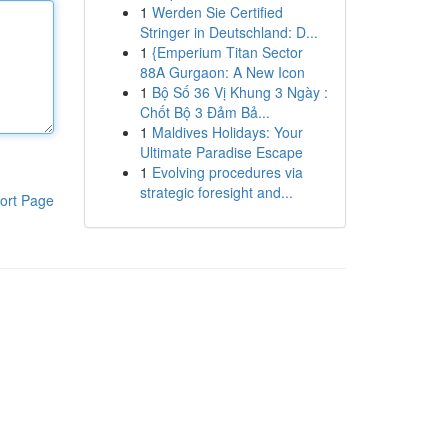
1
Werden Sie Certified
Stringer in Deutschland: D...
1
{Emperium Titan Sector
88A Gurgaon: A New Icon
1
Bộ Số 36 Vị Khung 3 Ngày :
Chốt Bộ 3 Đảm Bả...
1
Maldives Holidays: Your
Ultimate Paradise Escape
1
Evolving procedures via
strategic foresight and...
ort Page