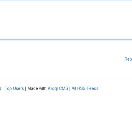
Rep
d
|
Top Users
| Made with
Kliqqi CMS
|
All RSS Feeds