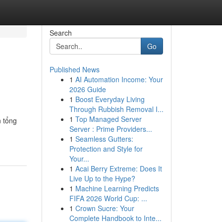
Search
Go
Published News
1
AI Automation Income: Your
2026 Guide
1
Boost Everyday Living
Through Rubbish Removal I...
1
Top Managed Server
n tổng
Server : Prime Providers...
1
Seamless Gutters:
Protection and Style for
Your...
1
Acai Berry Extreme: Does It
Live Up to the Hype?
1
Machine Learning Predicts
FIFA 2026 World Cup: ...
1
Crown Sucre: Your
Complete Handbook to Inte...