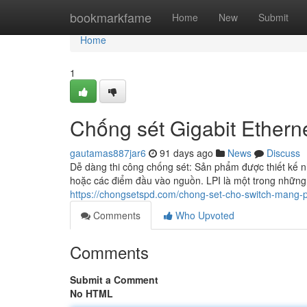
Home
bookmarkfame
Home
New
Submit
Home
1
Chống sét Gigabit Ethern
gautamas887jar6
91 days ago
News
Discuss
Dễ dàng thi công chống sét: Sản phẩm được thiết kế nh
hoặc các điểm đầu vào nguồn. LPI là một trong những t
https://chongsetspd.com/chong-set-cho-switch-mang-
Comments
Who Upvoted
Comments
Submit a Comment
No HTML