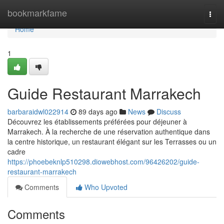
Home
bookmarkfame
Togg
navi
Home
1
Guide Restaurant Marrakech
barbaraidwl022914
89 days ago
News
Discuss
Découvrez les établissements préférées pour déjeuner à
Marrakech. À la recherche de une réservation authentique dans
la centre historique, un restaurant élégant sur les Terrasses ou un
cadre
https://phoebeknlp510298.diowebhost.com/96426202/guide-
restaurant-marrakech
Comments
Who Upvoted
Comments