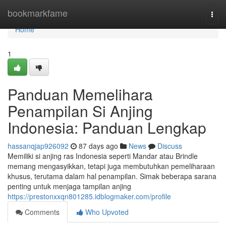
Home
bookmarkfame
Togg
navi
Home
1
Panduan Memelihara
Penampilan Si Anjing
Indonesia: Panduan Lengkap
hassanqjap926092
87 days ago
News
Discuss
Memiliki si anjing ras Indonesia seperti Mandar atau Brindle
memang mengasyikkan, tetapi juga membutuhkan pemeliharaan
khusus, terutama dalam hal penampilan. Simak beberapa sarana
penting untuk menjaga tampilan anjing
https://prestonxxqn801285.idblogmaker.com/profile
Comments
Who Upvoted