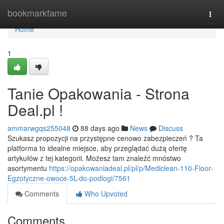
Home
bookmarkfame
Togg
navi
Home
1
Tanie Opakowania - Strona
Deal.pl !
ammarwgqs255048
88 days ago
News
Discuss
Szukasz propozycji na przystępne cenowo zabezpieczeń ? Ta
platforma to idealne miejsce, aby przeglądać dużą ofertę
artykułów z tej kategorii. Możesz tam znaleźć mnóstwo
asortymentu
https://opakowaniadeal.pl/pl/p/Mediclean-110-Floor-
Egzotyczne-owoce-5L-do-podlogi/7561
Comments
Who Upvoted
Comments