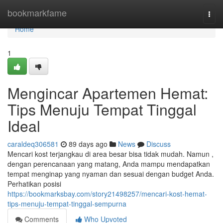
Home
bookmarkfame
Togg
navi
Home
1
Mengincar Apartemen Hemat:
Tips Menuju Tempat Tinggal
Ideal
caraldeq306581
89 days ago
News
Discuss
Mencari kost terjangkau di area besar bisa tidak mudah. Namun ,
dengan perencanaan yang matang, Anda mampu mendapatkan
tempat menginap yang nyaman dan sesuai dengan budget Anda.
Perhatikan posisi
https://bookmarksbay.com/story21498257/mencari-kost-hemat-
tips-menuju-tempat-tinggal-sempurna
Comments
Who Upvoted