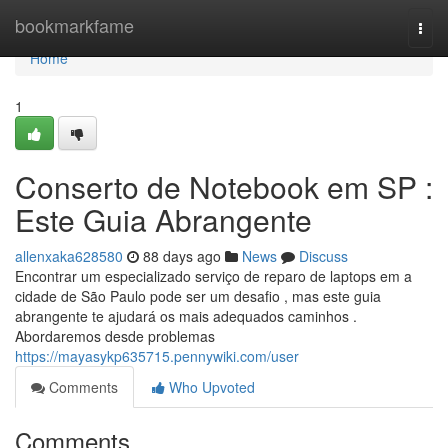
Home
bookmarkfame
Togg
navi
Home
1
Conserto de Notebook em SP :
Este Guia Abrangente
allenxaka628580
88 days ago
News
Discuss
Encontrar um especializado serviço de reparo de laptops em a
cidade de São Paulo pode ser um desafio , mas este guia
abrangente te ajudará os mais adequados caminhos .
Abordaremos desde problemas
https://mayasykp635715.pennywiki.com/user
Comments
Who Upvoted
Comments