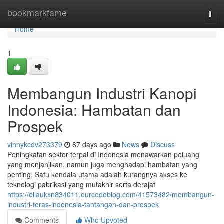
Home
bookmarkfame
Togg
navi
Home
1
Membangun Industri Kanopi
Indonesia: Hambatan dan
Prospek
vinnykcdv273379
87 days ago
News
Discuss
Peningkatan sektor terpal di Indonesia menawarkan peluang
yang menjanjikan, namun juga menghadapi hambatan yang
penting. Satu kendala utama adalah kurangnya akses ke
teknologi pabrikasi yang mutakhir serta derajat
https://ellaukxn834011.ourcodeblog.com/41573482/membangun-
industri-teras-indonesia-tantangan-dan-prospek
Comments
Who Upvoted