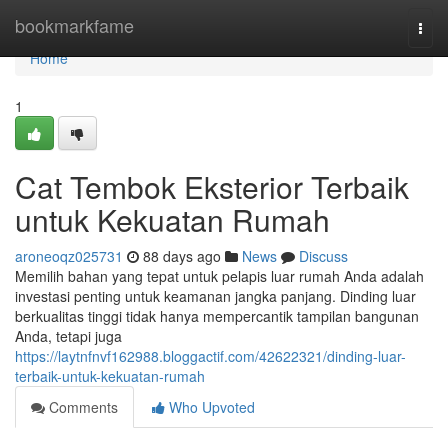
Home
bookmarkfame
Togg
navi
Home
1
Cat Tembok Eksterior Terbaik
untuk Kekuatan Rumah
aroneoqz025731
88 days ago
News
Discuss
Memilih bahan yang tepat untuk pelapis luar rumah Anda adalah
investasi penting untuk keamanan jangka panjang. Dinding luar
berkualitas tinggi tidak hanya mempercantik tampilan bangunan
Anda, tetapi juga
https://laytnfnvf162988.bloggactif.com/42622321/dinding-luar-
terbaik-untuk-kekuatan-rumah
Comments
Who Upvoted