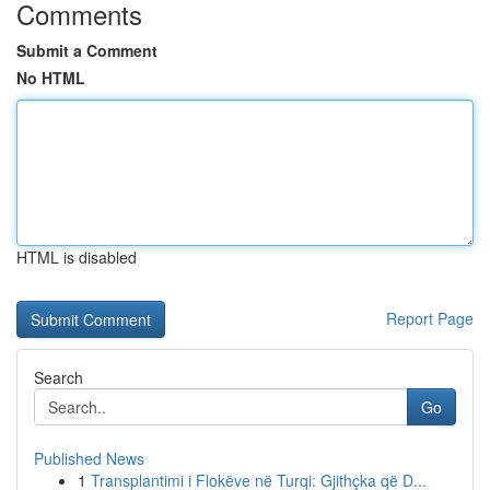
Comments
Submit a Comment
No HTML
HTML is disabled
Report Page
Search
Go
Published News
1
Transplantimi i Flokëve në Turqi: Gjithçka që D...