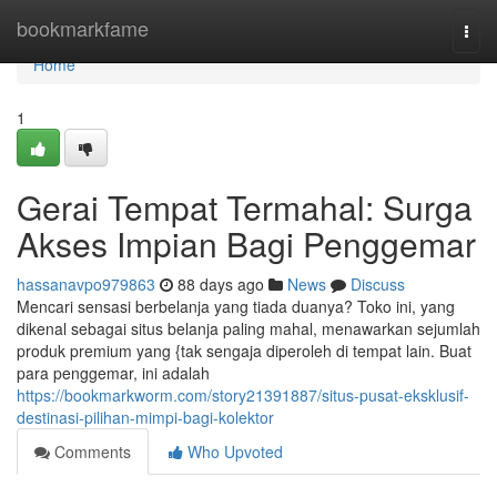
Home
bookmarkfame
Togg
navi
Home
1
Gerai Tempat Termahal: Surga
Akses Impian Bagi Penggemar
hassanavpo979863
88 days ago
News
Discuss
Mencari sensasi berbelanja yang tiada duanya? Toko ini, yang
dikenal sebagai situs belanja paling mahal, menawarkan sejumlah
produk premium yang {tak sengaja diperoleh di tempat lain. Buat
para penggemar, ini adalah
https://bookmarkworm.com/story21391887/situs-pusat-eksklusif-
destinasi-pilihan-mimpi-bagi-kolektor
Comments
Who Upvoted