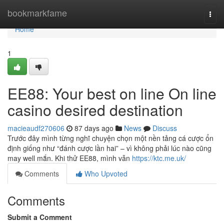
Home
bookmarkfame
Togg
navi
Home
1
EE88: Your best on line On line
casino desired destination
macieaudf270606
87 days ago
News
Discuss
Trước đây mình từng nghĩ chuyện chọn một nền tảng cá cược ổn
định giống như “đánh cược lần hai” – vì không phải lúc nào cũng
may well mắn. Khi thử EE88, mình vẫn
https://ktc.me.uk/
Comments
Who Upvoted
Comments
Submit a Comment