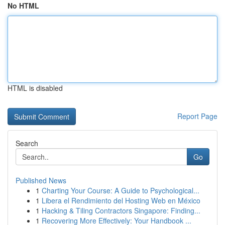
No HTML
HTML is disabled
Report Page
Search
Go
Published News
1
Charting Your Course: A Guide to Psychological...
1
Libera el Rendimiento del Hosting Web en México
1
Hacking & Tiling Contractors Singapore: Finding...
1
Recovering More Effectively: Your Handbook ...