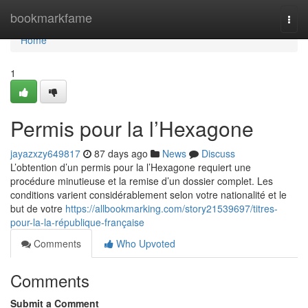
Home
bookmarkfame
Togg
navi
Home
1
Permis pour la l’Hexagone
jayazxzy649817
87 days ago
News
Discuss
L’obtention d’un permis pour la l’Hexagone requiert une
procédure minutieuse et la remise d’un dossier complet. Les
conditions varient considérablement selon votre nationalité et le
but de votre
https://allbookmarking.com/story21539697/titres-
pour-la-la-république-française
Comments
Who Upvoted
Comments
Submit a Comment