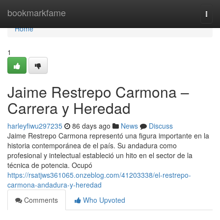
Home
bookmarkfame
Togg
navi
Home
1
Jaime Restrepo Carmona –
Carrera y Heredad
harleyfiwu297235
86 days ago
News
Discuss
Jaime Restrepo Carmona representó una figura importante en la
historia contemporánea de el país. Su andadura como
profesional y intelectual estableció un hito en el sector de la
técnica de potencia. Ocupó
https://rsatjws361065.onzeblog.com/41203338/el-restrepo-
carmona-andadura-y-heredad
Comments
Who Upvoted