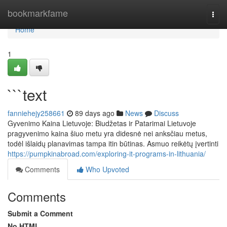
Home
bookmarkfame
Togg
navi
Home
1
```text
fanniehejy258661
89 days ago
News
Discuss
Gyvenimo Kaina Lietuvoje: Biudžetas ir Patarimai Lietuvoje
pragyvenimo kaina šiuo metu yra didesnė nei anksčiau metus,
todėl išlaidų planavimas tampa itin būtinas. Asmuo reikėtų įvertinti
https://pumpkinabroad.com/exploring-it-programs-in-lithuania/
Comments
Who Upvoted
Comments
Submit a Comment
No HTML