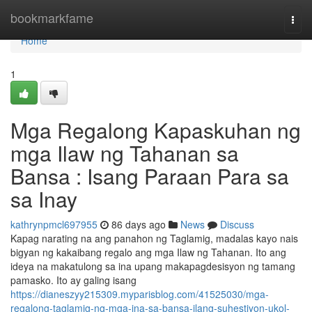
Home
bookmarkfame
Togg
navi
Home
1
Mga Regalong Kapaskuhan ng
mga Ilaw ng Tahanan sa
Bansa : Isang Paraan Para sa
sa Inay
kathrynpmcl697955
86 days ago
News
Discuss
Kapag narating na ang panahon ng Taglamig, madalas kayo nais
bigyan ng kakaibang regalo ang mga Ilaw ng Tahanan. Ito ang
ideya na makatulong sa ina upang makapagdesisyon ng tamang
pamasko. Ito ay galing isang
https://dianeszyy215309.myparisblog.com/41525030/mga-
regalong-taglamig-ng-mga-ina-sa-bansa-ilang-suhestiyon-ukol-