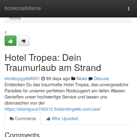
Home
bookmarkfame
Togg
navi
Home
1
Hotel Tropea: Dein
Traumurlaub am Strand
elodiezpgy668551
89 days ago
News
Discuss
Entdecken Du das traumhafte Hotel Tropea, das unvergessliche
Paradies für unseren perfekten Rückzugsort am tiefen Wasser.
Genießen unser hochwertige Service und lassen uns
überraschen von der
https://elainepxvs792012.thebindingwiki.com/user
Comments
Who Upvoted
Comments