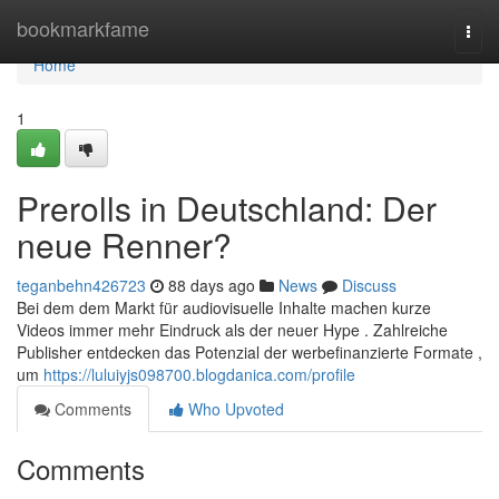
Home
bookmarkfame
Togg
navi
Home
1
Prerolls in Deutschland: Der
neue Renner?
teganbehn426723
88 days ago
News
Discuss
Bei dem dem Markt für audiovisuelle Inhalte machen kurze
Videos immer mehr Eindruck als der neuer Hype . Zahlreiche
Publisher entdecken das Potenzial der werbefinanzierte Formate ,
um
https://luluiyjs098700.blogdanica.com/profile
Comments
Who Upvoted
Comments