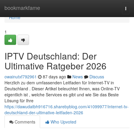
Home
bookmarkfame
Togg
navi
Home
1
IPTV Deutschland: Der
Ultimative Ratgeber 2026
owainutxf792961
87 days ago
News
Discuss
Herzlich zu dem umfassenden Leitfaden für Internet-TV in
Deutschland . Dieser Artikel beleuchtet Ihnen, was Online-TV
eigentlich ist , welche Services es gibt und wie Sie das Beste
Lösung für Ihre
https://dawudatbh916716.sharebyblog.com/41099977/internet-tv-
deutschland-der-ultimative-leitfaden-2026
Comments
Who Upvoted