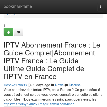
Home
bookmarkfame
Togg
navi
Home
1
IPTV Abonnement France : Le
Guide Complet|Abonnement
IPTV France : Le Guide
Ultime|Guide Complet de
l'IPTV en France
lucpexq179696
89 days ago
News
Discuss
Vous cherchez des forfait IPTV, en la France ? Ce guide détaillé
vous dévoile tout ce que vous devez connaître sur cette solutions
disponibles. Nous examinerons les principaux opérateurs, les
https://carlydhyi540253.magicianwiki.com/user