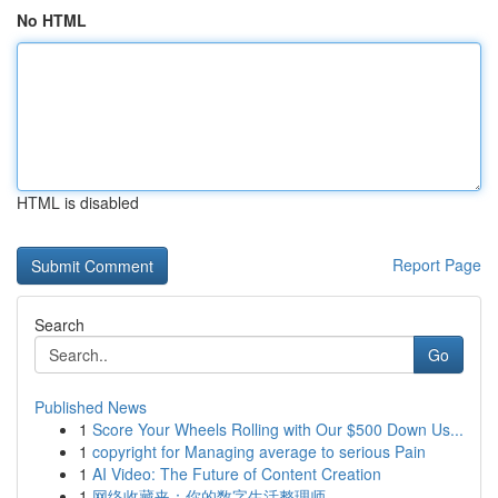
No HTML
HTML is disabled
Report Page
Search
Go
Published News
1
Score Your Wheels Rolling with Our $500 Down Us...
1
copyright for Managing average to serious Pain
1
AI Video: The Future of Content Creation
1
网络收藏夹：你的数字生活整理师