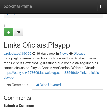
Home
bookmarkfame
Togg
navi
Home
1
Links Oficiais:Playpp
ezekielxtvs369092
89 days ago
News
Discuss
Esta página serve como hub oficial de verificação das nossas
redes e perfis externos, garantindo que você está seguindo os
canais oficiais da Playpp Canais Verificados: Website Oficial:
https://barryldxv578609.laowaiblog.com/38549664/links-oficiais-
playpp
Comments
Who Upvoted
Comments
Submit a Comment