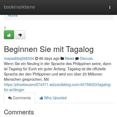
Home
bookmarkfame
Togg
navi
Home
1
Beginnen Sie mit Tagalog
mayaabbq268304
86 days ago
News
Discuss
Wenn Sie ein Neuling in der Sprache des Philippinen seine, dann
ist Tagalog für Euch ein guter Anfang. Tagalog ist die offizielle
Sprache der den Philippinen und wird von über 20 Millionen
Menschen gesprochen. Mit
https://phoebeuano574371.wizzardsblog.com/40758023/tagalog-
für-anfänger
Comments
Who Upvoted
Comments