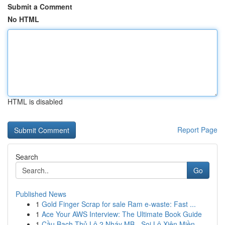
Submit a Comment
No HTML
HTML is disabled
Report Page
Search
Go
Published News
1
Gold Finger Scrap for sale Ram e-waste: Fast ...
1
Ace Your AWS Interview: The Ultimate Book Guide
1
Cầu Bạch Thủ Lô 2 Nháy MB - Soi Lô Xiên Miền ...