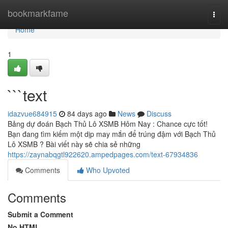
Home
bookmarkfame
Togg
navi
Home
1
```text
idazvue684915
84 days ago
News
Discuss
Bảng dự đoán Bạch Thủ Lô XSMB Hôm Nay : Chance cực tốt!
Bạn đang tìm kiếm một dịp may mắn để trúng đậm với Bạch Thủ
Lô XSMB ? Bài viết này sẽ chia sẻ những
https://zaynabqgtl922620.ampedpages.com/text-67934836
Comments
Who Upvoted
Comments
Submit a Comment
No HTML