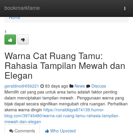
Home
bookmarkfame
Togg
navi
Home
1
Warna Cat Ruang Tamu:
Rahasia Tampilan Mewah dan
Elegan
geraldnodr656221
83 days ago
News
Discuss
Memilih cat yang pas untuk area tamu adalah faktor penting
dalam menciptakan tampilan mewah . Penggunaan warna yang
bijak dapat secara signifikan mengubah citra ruangan. Perhatikan
skema warna dingin
https://ronaldiqya874139.humor-
blog.com/39745480/warna-cat-ruang-tamu-rahasia-tampilan-
mewah-dan-elegan
Comments
Who Upvoted