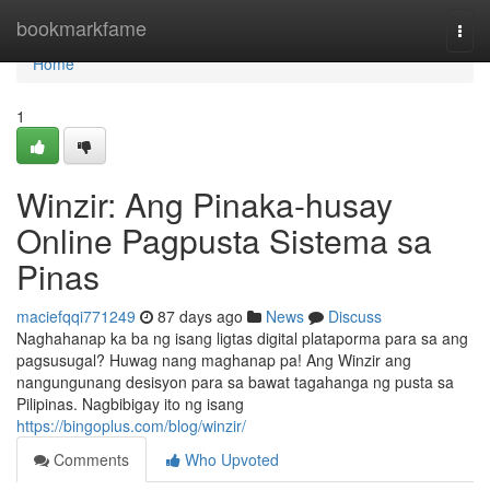
Home
bookmarkfame
Togg
navi
Home
1
Winzir: Ang Pinaka-husay
Online Pagpusta Sistema sa
Pinas
maciefqqi771249
87 days ago
News
Discuss
Naghahanap ka ba ng isang ligtas digital plataporma para sa ang
pagsusugal? Huwag nang maghanap pa! Ang Winzir ang
nangungunang desisyon para sa bawat tagahanga ng pusta sa
Pilipinas. Nagbibigay ito ng isang
https://bingoplus.com/blog/winzir/
Comments
Who Upvoted