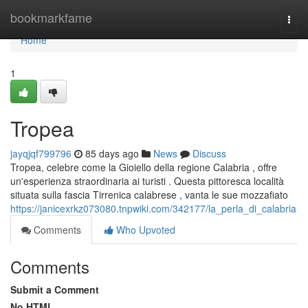
Home
bookmarkfame
Togg
navi
Home
1
Tropea
jayqjqf799796
85 days ago
News
Discuss
Tropea, celebre come la Gioiello della regione Calabria , offre
un'esperienza straordinaria ai turisti . Questa pittoresca località
situata sulla fascia Tirrenica calabrese , vanta le sue mozzafiato
https://janicexrkz073080.tnpwiki.com/342177/la_perla_di_calabria
Comments
Who Upvoted
Comments
Submit a Comment
No HTML