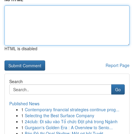
HTML is disabled
Report Page
Search
Go
Published News
1
Contemporary financial strategies continue prog...
1
Selecting the Best Surface Company
1
24club: Đi sâu vào Tổ chức Đột phá trong Ngành
1
Gurgaon's Golden Era : A Overview to Senio...
1
Bán Đô thị Opal Skyline: Một cơ hội Tuyệt ...