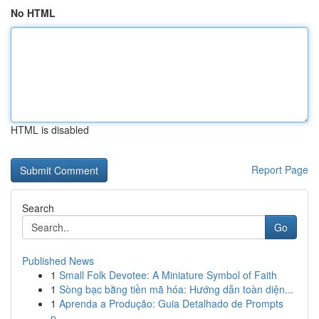
No HTML
HTML is disabled
Report Page
Search
Go
Published News
1
Small Folk Devotee: A Miniature Symbol of Faith
1
Sòng bạc bằng tiền mã hóa: Hướng dẫn toàn diện...
1
Aprenda a Produção: Guia Detalhado de Prompts
p...