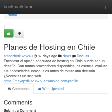
Home
bookmarkfame
Togg
navi
Home
1
Planes de Hosting en Chile
amberhetk628240
87 days ago
News
Discuss
Encontrar el opción adecuada de hosting en Chile puede ser un
desafío. Con tantas proveedores disponibles, es esencial evaluar
tus necesidades individuales antes de tomar una decisión.
¿Necesitas un sitio web
https://mayapxfk923575.laowaiblog.com/profile
Comments
Who Upvoted
Comments
Submit a Comment