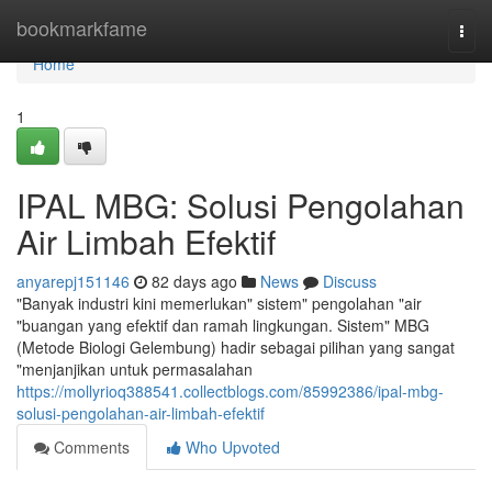
Home
bookmarkfame
Togg
navi
Home
1
IPAL MBG: Solusi Pengolahan
Air Limbah Efektif
anyarepj151146
82 days ago
News
Discuss
"Banyak industri kini memerlukan" sistem" pengolahan "air
"buangan yang efektif dan ramah lingkungan. Sistem" MBG
(Metode Biologi Gelembung) hadir sebagai pilihan yang sangat
"menjanjikan untuk permasalahan
https://mollyrioq388541.collectblogs.com/85992386/ipal-mbg-
solusi-pengolahan-air-limbah-efektif
Comments
Who Upvoted