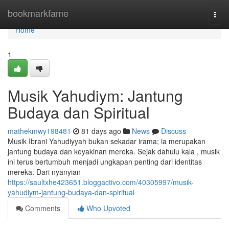
Home
bookmarkfame
Togg
navi
Home
1
Musik Yahudiym: Jantung
Budaya dan Spiritual
mathekmwy198481
81 days ago
News
Discuss
Musik Ibrani Yahudiyyah bukan sekadar irama; ia merupakan
jantung budaya dan keyakinan mereka. Sejak dahulu kala , musik
ini terus bertumbuh menjadi ungkapan penting dari identitas
mereka. Dari nyanyian
https://saultxhe423651.bloggactivo.com/40305997/musik-
yahudiym-jantung-budaya-dan-spiritual
Comments
Who Upvoted