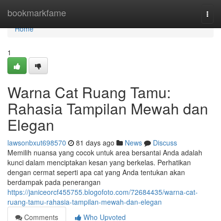
Home
bookmarkfame
Togg
navi
Home
1
Warna Cat Ruang Tamu:
Rahasia Tampilan Mewah dan
Elegan
lawsonbxut698570
81 days ago
News
Discuss
Memilih nuansa yang cocok untuk area bersantai Anda adalah
kunci dalam menciptakan kesan yang berkelas. Perhatikan
dengan cermat seperti apa cat yang Anda tentukan akan
berdampak pada penerangan
https://janiceorcf455755.blogofoto.com/72684435/warna-cat-
ruang-tamu-rahasia-tampilan-mewah-dan-elegan
Comments
Who Upvoted