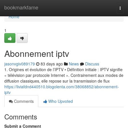
Home
bookmarkfame
Togg
navi
Home
1
Abonnement iptv
jasonvgiv089179
83 days ago
News
Discuss
1. Origines et évolution de l’IPTV • Définition initiale : IPTV signifie
« télévision par protocole Internet ». Contrairement aux modes de
diffusion classiques, elle repose sur la transmission de flux
https://liviafdnd440510.blogolenta.com/38068852/abonnement-
iptv
Comments
Who Upvoted
Comments
Submit a Comment