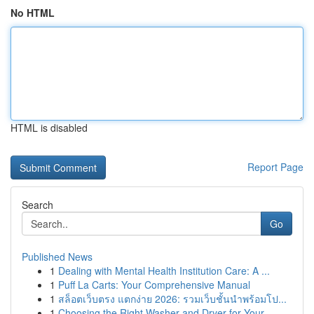
No HTML
HTML is disabled
Report Page
Search
Go
Published News
1
Dealing with Mental Health Institution Care: A ...
1
Puff La Carts: Your Comprehensive Manual
1
สล็อตเว็บตรง แตกง่าย 2026: รวมเว็บชั้นนำพร้อมโป...
1
Choosing the Right Washer and Dryer for Your