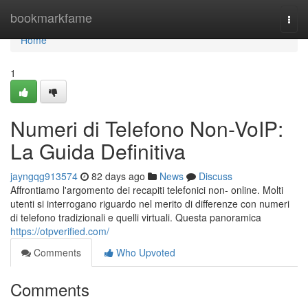
Home
bookmarkfame
Togg
navi
Home
1
Numeri di Telefono Non-VoIP:
La Guida Definitiva
jayngqg913574
82 days ago
News
Discuss
Affrontiamo l'argomento dei recapiti telefonici non- online. Molti
utenti si interrogano riguardo nel merito di differenze con numeri
di telefono tradizionali e quelli virtuali. Questa panoramica
https://otpverified.com/
Comments
Who Upvoted
Comments