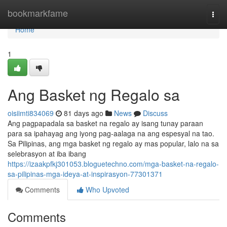
Home
bookmarkfame
Togg
navi
Home
1
Ang Basket ng Regalo sa
oisiimti834069
81 days ago
News
Discuss
Ang pagpapadala sa basket na regalo ay isang tunay paraan
para sa ipahayag ang iyong pag-aalaga na ang espesyal na tao.
Sa Pilipinas, ang mga basket ng regalo ay mas popular, lalo na sa
selebrasyon at iba ibang
https://izaakpfkj301053.bloguetechno.com/mga-basket-na-regalo-
sa-pilipinas-mga-ideya-at-inspirasyon-77301371
Comments
Who Upvoted
Comments