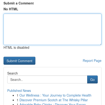
Submit a Comment
No HTML
HTML is disabled
Report Page
Search
Go
Published News
1
Our Wellness : Your Journey to Complete Health
1
Discover Premium Scotch at The Whisky Pillar
1
Adorable Baby Chicks : Discover Your Expan...