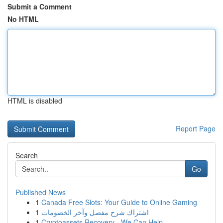
Submit a Comment
No HTML
HTML is disabled
Report Page
Search
Go
Published News
1
Canada Free Slots: Your Guide to Online Gaming
1
اشتراك شرح مفصل وآخر الخصومات
1
Cryptoassets Recovery - We Can Help