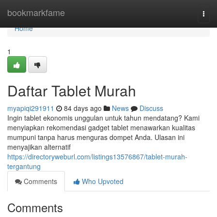
Home
bookmarkfame
Togg
navi
Home
1
Daftar Tablet Murah
myapiqi291911
84 days ago
News
Discuss
Ingin tablet ekonomis unggulan untuk tahun mendatang? Kami
menyiapkan rekomendasi gadget tablet menawarkan kualitas
mumpuni tanpa harus menguras dompet Anda. Ulasan ini
menyajikan alternatif
https://directoryweburl.com/listings13576867/tablet-murah-
tergantung
Comments
Who Upvoted
Comments