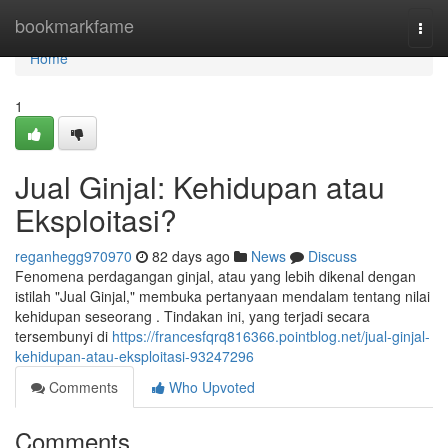
Home
bookmarkfame
Togg
navi
Home
1
Jual Ginjal: Kehidupan atau
Eksploitasi?
reganhegg970970
82 days ago
News
Discuss
Fenomena perdagangan ginjal, atau yang lebih dikenal dengan
istilah "Jual Ginjal," membuka pertanyaan mendalam tentang nilai
kehidupan seseorang . Tindakan ini, yang terjadi secara
tersembunyi di
https://francesfqrq816366.pointblog.net/jual-ginjal-
kehidupan-atau-eksploitasi-93247296
Comments
Who Upvoted
Comments