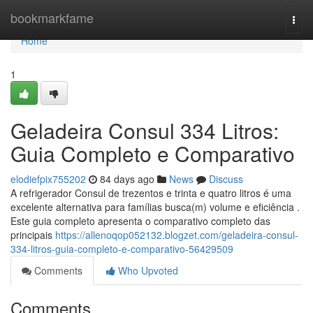
Home
bookmarkfame
Togg
navi
Home
1
Geladeira Consul 334 Litros:
Guia Completo e Comparativo
elodiefpix755202
84 days ago
News
Discuss
A refrigerador Consul de trezentos e trinta e quatro litros é uma
excelente alternativa para famílias busca(m) volume e eficiência .
Este guia completo apresenta o comparativo completo das
principais
https://allenoqop052132.blogzet.com/geladeira-consul-
334-litros-guia-completo-e-comparativo-56429509
Comments
Who Upvoted
Comments